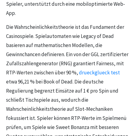
Spieler, unterstützt durch eine mobiloptimierte Web-
App.
Die Wahrscheinlichkeitstheorie ist das Fundament der
Casinospiele. Spielautomaten wie Legacy of Dead
basieren auf mathematischen Modellen, die
Gewinnchancen definieren. Ein von der GGL zertifizierter
Zufallszahlengenerator (RNG) garantiert Fairness, mit
RTP-Werten zwischen über 90 %,
drueckglueck test
etwa 96,21 % bei Book of Dead. Die deutsche
Regulierung begrenzt Einsätze auf 1 € pro Spin und
schließt Tischspiele aus, wodurch die
Wahrscheinlichkeitstheorie auf Slot-Mechaniken
fokussiert ist. Spieler können RTP-Werte im Spielmenü
prüfen, um Spiele wie Sweet Bonanza mit besseren