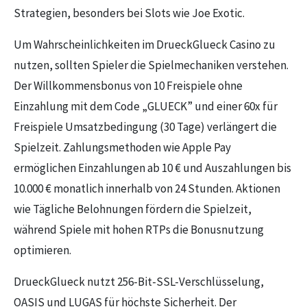
Strategien, besonders bei Slots wie Joe Exotic.
Um Wahrscheinlichkeiten im DrueckGlueck Casino zu
nutzen, sollten Spieler die Spielmechaniken verstehen.
Der Willkommensbonus von 10 Freispiele ohne
Einzahlung mit dem Code „GLUECK” und einer 60x für
Freispiele Umsatzbedingung (30 Tage) verlängert die
Spielzeit. Zahlungsmethoden wie Apple Pay
ermöglichen Einzahlungen ab 10 € und Auszahlungen bis
10.000 € monatlich innerhalb von 24 Stunden. Aktionen
wie Tägliche Belohnungen fördern die Spielzeit,
während Spiele mit hohen RTPs die Bonusnutzung
optimieren.
DrueckGlueck nutzt 256-Bit-SSL-Verschlüsselung,
OASIS und LUGAS für höchste Sicherheit. Der