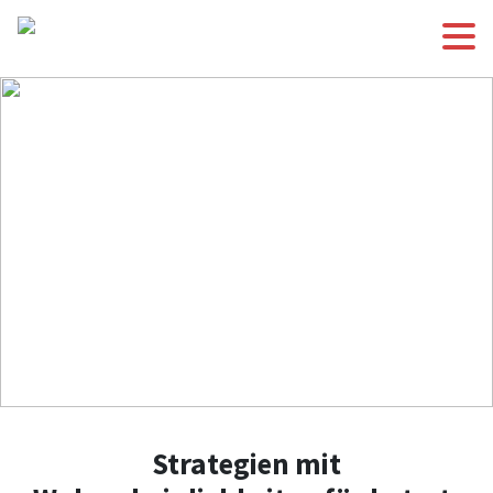
Strategien mit