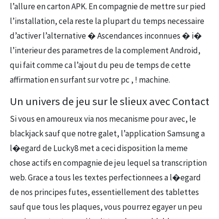
l’allure en carton APK. En compagnie de mettre sur pied
l’installation, cela reste la plupart du temps necessaire
d’activer l’alternative � Ascendances inconnues � i�
l’interieur des parametres de la complement Android,
qui fait comme ca l’ajout du peu de temps de cette
affirmation en surfant sur votre pc , ! machine.
Un univers de jeu sur le slieux avec Contact
Si vous en amoureux via nos mecanisme pour avec, le
blackjack sauf que notre galet, l’application Samsung a
l�egard de Lucky8 met a ceci disposition la meme
chose actifs en compagnie de jeu lequel sa transcription
web. Grace a tous les textes perfectionnees a l�egard
de nos principes futes, essentiellement des tablettes
sauf que tous les plaques, vous pourrez egayer un peu