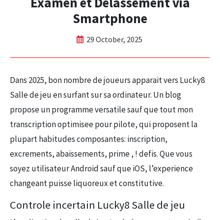
Examen et Delassement via
Smartphone
29 October, 2025
Dans 2025, bon nombre de joueurs apparait vers Lucky8
Salle de jeu en surfant sur sa ordinateur. Un blog
propose un programme versatile sauf que tout mon
transcription optimisee pour pilote, qui proposent la
plupart habitudes composantes: inscription,
excrements, abaissements, prime , ! defis. Que vous
soyez utilisateur Android sauf que iOS, l’experience
changeant puisse liquoreux et constitutive.
Controle incertain Lucky8 Salle de jeu