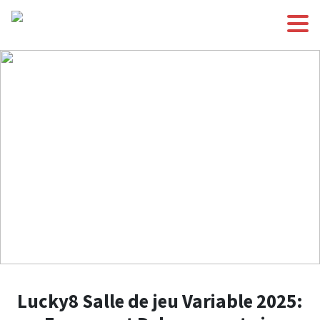
Lucky8 Salle de jeu Variable 2025: