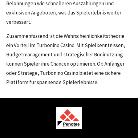
Belohnungen wie schnelleren Auszahlungen und
exklusiven Angeboten, was das Spielerlebnis weiter
verbessert.
Zusammenfassend ist die Wahrscheinlichkeitstheorie
ein Vorteil im Turbonino Casino. Mit Spielkenntnissen,
Budgetmanagement und strategischer Boninutzung
können Spieler ihre Chancen optimieren. Ob Anfänger
oder Stratege, Turbonino Casino bietet eine sichere
Plattform für spannende Spielerlebnisse.