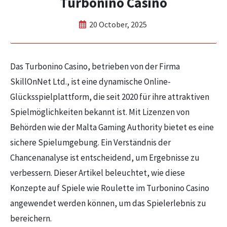
Turbonino Casino
20 October, 2025
Das Turbonino Casino, betrieben von der Firma
SkillOnNet Ltd., ist eine dynamische Online-
Glücksspielplattform, die seit 2020 für ihre attraktiven
Spielmöglichkeiten bekannt ist. Mit Lizenzen von
Behörden wie der Malta Gaming Authority bietet es eine
sichere Spielumgebung. Ein Verständnis der
Chancenanalyse ist entscheidend, um Ergebnisse zu
verbessern. Dieser Artikel beleuchtet, wie diese
Konzepte auf Spiele wie Roulette im Turbonino Casino
angewendet werden können, um das Spielerlebnis zu
bereichern.