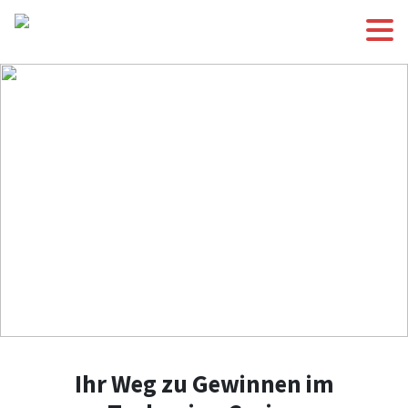
Ihr Weg zu Gewinnen im