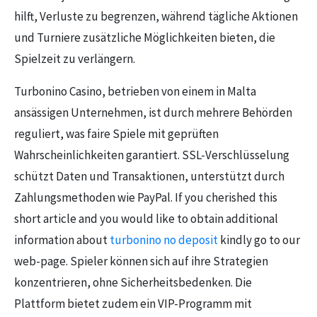
hilft, Verluste zu begrenzen, während tägliche Aktionen
und Turniere zusätzliche Möglichkeiten bieten, die
Spielzeit zu verlängern.
Turbonino Casino, betrieben von einem in Malta
ansässigen Unternehmen, ist durch mehrere Behörden
reguliert, was faire Spiele mit geprüften
Wahrscheinlichkeiten garantiert. SSL-Verschlüsselung
schützt Daten und Transaktionen, unterstützt durch
Zahlungsmethoden wie PayPal. If you cherished this
short article and you would like to obtain additional
information about
turbonino no deposit
kindly go to our
web-page. Spieler können sich auf ihre Strategien
konzentrieren, ohne Sicherheitsbedenken. Die
Plattform bietet zudem ein VIP-Programm mit