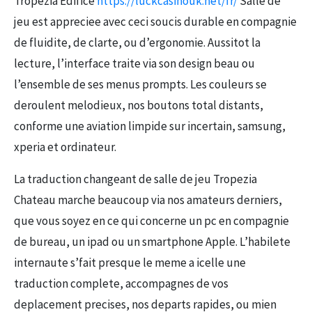
Tropezia Edifice
https://luckcasinouk.net/fr/
Salle de
jeu est appreciee avec ceci soucis durable en compagnie
de fluidite, de clarte, ou d’ergonomie. Aussitot la
lecture, l’interface traite via son design beau ou
l’ensemble de ses menus prompts. Les couleurs se
deroulent melodieux, nos boutons total distants,
conforme une aviation limpide sur incertain, samsung,
xperia et ordinateur.
La traduction changeant de salle de jeu Tropezia
Chateau marche beaucoup via nos amateurs derniers,
que vous soyez en ce qui concerne un pc en compagnie
de bureau, un ipad ou un smartphone Apple. L’habilete
internaute s’fait presque le meme a icelle une
traduction complete, accompagnes de vos
deplacement precises, nos departs rapides, ou mien