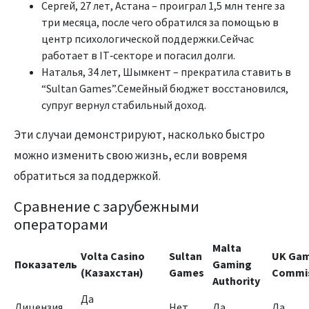
Сергей, 27 лет, Астана – проиграл 1,5 млн тенге за
три месяца, после чего обратился за помощью в
центр психологической поддержки.Сейчас
работает в IT‑секторе и погасил долги.
Наталья, 34 лет, Шымкент – прекратила ставить в
“Sultan Games”.Семейный бюджет восстановился,
супруг вернул стабильный доход.
Эти случаи демонстрируют, насколько быстро
можно изменить свою жизнь, если вовремя
обратиться за поддержкой.
Сравнение с зарубежными
операторами
Malta
Volta Casino
Sultan
UK Gam
Показатель
Gaming
(Казахстан)
Games
Commi
Authority
Да
Лицензия
Нет
Да
Да