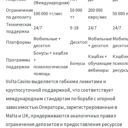
(Международная)
Ограничения
50 000
200 000
100 000 тг/мес
50 000 
по депозиту
тг
евро/мес
Техническая
24/7
9-18
24/7
24/7
поддержка
Мобильные +
Мобильные
Мобиль
Платформы
Десктоп
десктоп
+ десктоп
дескто
Бонусы + кэшбэк
Кэшбэк +
Кэшбэк
Программы
+
Бонусы
обучающие
психол
поддержки
психологическая
вебинары
ресурс
помощь
Volta Casino выделяется гибкими лимитами и
круглосуточной поддержкой, что соответствует
международным стандартам по борьбе с игорной
зависимостью.Операторы, зарегистрированные в
Malta и UK, придерживаются аналогичных правил
ограничения депозитов и предоставления ресурсов